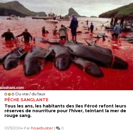
Du vrai / du faux
PÊCHE SANGLANTE
Tous les ans, les habitants des Iles Féroé refont leurs
réserves de nourriture pour l'hiver, teintant la mer de
rouge sang.
01/11/2004 Par
hoaxbuster
|
0