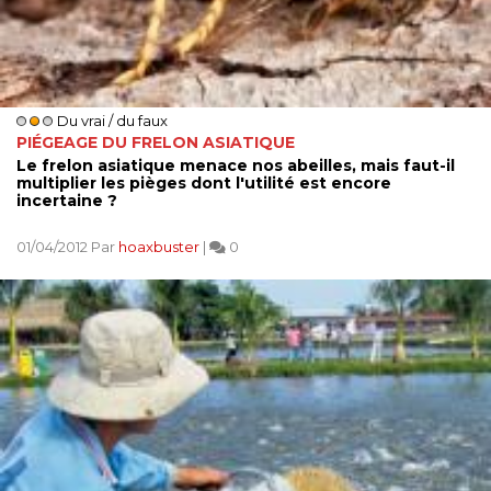
Du vrai / du faux
PIÉGEAGE DU FRELON ASIATIQUE
Le frelon asiatique menace nos abeilles, mais faut-il
multiplier les pièges dont l'utilité est encore
incertaine ?
01/04/2012 Par
hoaxbuster
|
0