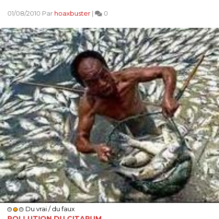
01/08/2010 Par
hoaxbuster
|
0
Du vrai / du faux
POLLUTION DU CITARUM