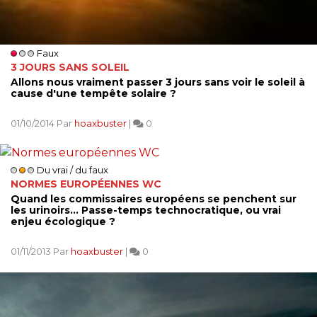
Faux
3 JOURS SANS SOLEIL
Allons nous vraiment passer 3 jours sans voir le soleil à
cause d'une tempête solaire ?
01/10/2014 Par
hoaxbuster
|
0
Du vrai / du faux
NORMES EUROPÉENNES WC
Quand les commissaires européens se penchent sur
les urinoirs... Passe-temps technocratique, ou vrai
enjeu écologique ?
01/11/2013 Par
hoaxbuster
|
0