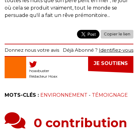
toutes les nuits que son père périt en mer ; le jour
où cela se produit vraiment, tout le monde se
persuade qu'il a fait un rêve prémonitoire...
Copier le lien
Donnez nous votre avis
Déjà Abonné ?
Identifiez-vous
JE SOUTIENS
hoaxbuster
Rédacteur Hoax
MOTS-CLÉS :
ENVIRONNEMENT
-
TÉMOIGNAGE
0 contribution