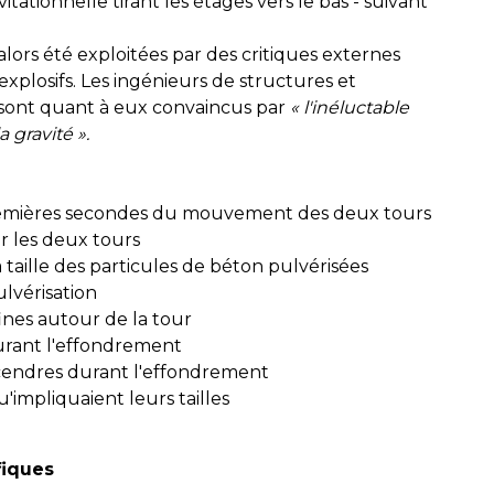
itationnelle tirant les étages vers le bas - suivant
lors été exploitées par des critiques externes
explosifs. Les ingénieurs de structures et
sont quant à eux convaincus par
« l'inéluctable
 gravité ».
premières secondes du mouvement des deux tours
r les deux tours
a taille des particules de béton pulvérisées
ulvérisation
ines autour de la tour
urant l'effondrement
 cendres durant l'effondrement
impliquaient leurs tailles
ifiques