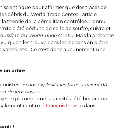
on scientifique pour affirmer que des traces de
es débris du World Trade Center - article
a théorie de la démolition contrôlée. L'ennui,
mite a été déduite de celle de soufre, cuivre et
 poussière du
World Trade Center
. Mais la présence
vu qu'on les trouve dans les cloisons en plâtre,
 galvanisé, etc... Ce n'est donc aucunement une
e un arbre
onnistes :
«
sans explosifs, les tours auraient dû
ur de leur base
»
.
 sujet expliquent que la gravité a été beaucoup
 également confirmé
François Chaslin
dans
avoir !