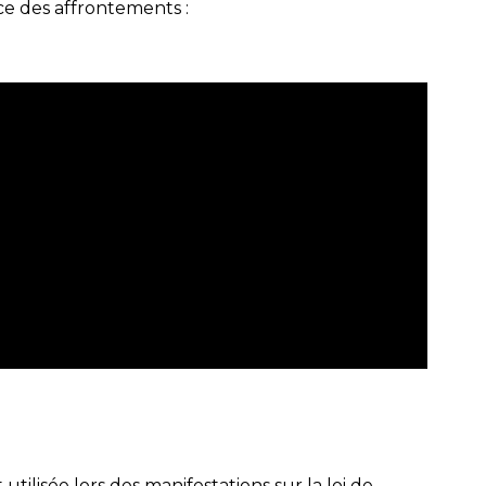
e des affrontements :
ilisée lors des manifestations sur la loi de