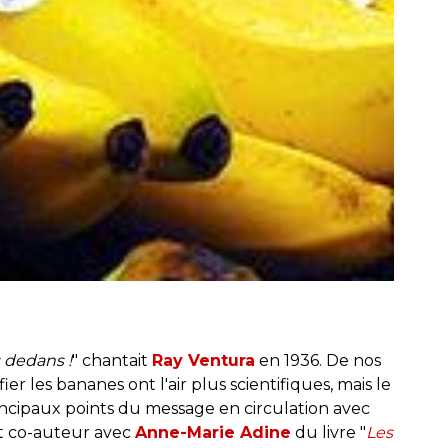
s dedans !
" chantait
Ray Ventura
en 1936. De nos
er les bananes ont l'air plus scientifiques, mais le
incipaux points du message en circulation avec
 et co-auteur avec
Anne-Marie Adine
du livre "
Les