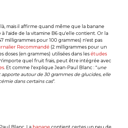
e là, mais il affirme quand même que la banane
 à l'aide de la vitamine B6 qu'elle contient. Or la
47 milligrammes pour 100 grammes) n'est pas
ournalier Recommandé
(2 milligrammes pour un
es doses (en grammes) utilisées dans les
études
n'importe quel fruit frais, peut être intégrée avec
es
. Et comme l'explique Jean-Paul Blanc : "
une
pporte autour de 30 grammes de glucides, elle
cémie dans certains cas
".
Paul Blanc. La
banane
contient certes un peu de