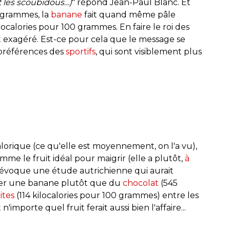
t les scoubidous…)
" répond Jean-Paul Blanc. Et
0 grammes, la
banane
fait quand même pâle
ilocalories pour 100 grammes. En faire le roi des
 exagéré. Est-ce pour cela que le message se
 préférences des
sportifs
, qui sont visiblement plus
alorique (ce qu'elle est moyennement, on l'a vu),
mme le fruit idéal pour maigrir (elle a plutôt,
à
e évoque une étude autrichienne qui aurait
oter une banane plutôt que du
chocolat
(545
rites
(114 kilocalories pour 100 grammes) entre les
'importe quel fruit ferait aussi bien l'affaire...