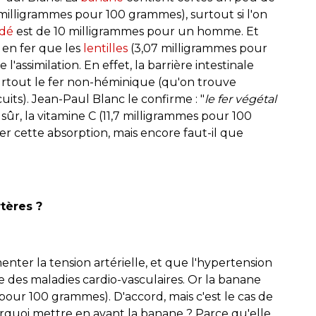
 milligrammes pour 100 grammes), surtout si l'on
ndé
est de 10 milligrammes pour un homme. Et
 en fer que les
lentilles
(3,07 milligrammes pour
l'assimilation. En effet, la barrière intestinale
surtout le fer non-héminique (qu'on trouve
ts). Jean-Paul Blanc le confirme : "
le fer végétal
 sûr, la vitamine C (11,7 milligrammes pour 100
r cette absorption, mais encore faut-il que
tères ?
enter la tension artérielle, et que l'hypertension
 des maladies cardio-vasculaires. Or la banane
pour 100 grammes). D'accord, mais c'est le cas de
ourquoi mettre en avant la banane ? Parce qu'elle