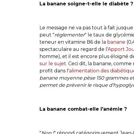
La banane soigne-t-elle le diabète ?
Le message ne va pas tout à fait jusqu
peut "
réglementer
" le taux de glycémie
teneur en vitamine B6 de la
banane
(0,
spectaculaire au regard de l
'Apport J
homme), et il est encore plus éloigné d
sur le sujet
. Ceci dit, la banane, comme 
profit dans l'
alimentation des diabétiqu
banane moyenne pèse 150 grammes et a
permet de prévenir le risque d’hypogly
La banane combat-elle l'anémie ?
"
Non !
" répond catégoriquement Jean-