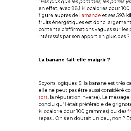
"
Pas plus que les pommes, les poires (e
en effet, avec 88,1 kilocalories pour 10
figure auprès de l'
amande
et ses 593 k
fruits énergétiques est donc largement
contente d'affirmations vagues sur les
intéressés par son apport en glucides ?
La banane fait-elle maigrir ?
Soyons logiques. Si la banane est très c
elle ne peut pas être aussi considéré co
tort
, la réputation inverse). Le messag
conclu qu'il était préférable de grign
kilocalorie pour 100 grammes) ou des
f
repas... On s'en doutait un peu, non ? Et n