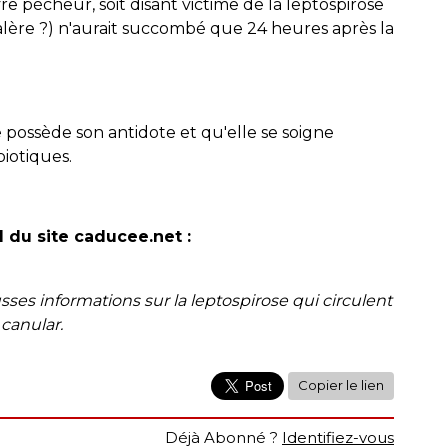
 pécheur, soit disant victime de la leptospirose
 galère ?) n'aurait succombé que 24 heures après la
e possède son antidote et qu'elle se soigne
iotiques.
l du site caducee.net :
usses informations sur la leptospirose qui circulent
 canular.
Copier le lien
Déjà Abonné ?
Identifiez-vous