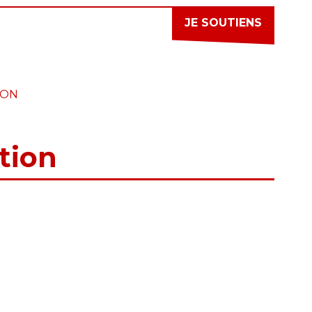
JE SOUTIENS
ION
tion