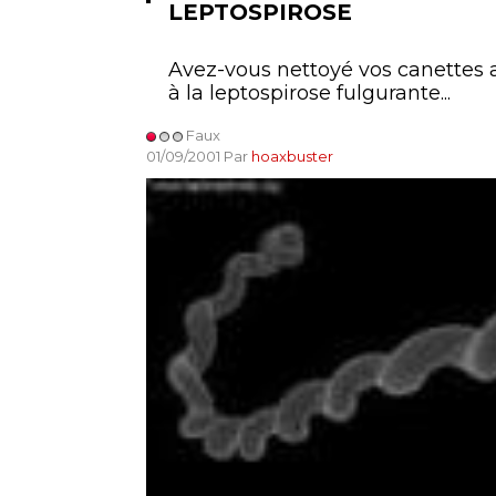
LEPTOSPIROSE
Avez-vous nettoyé vos canettes a
à la leptospirose fulgurante...
Faux
01/09/2001 Par
hoaxbuster