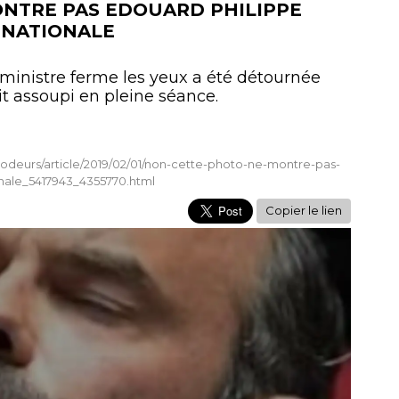
ONTRE PAS EDOUARD PHILIPPE
 NATIONALE
ministre ferme les yeux a été détournée
tait assoupi en pleine séance.
codeurs/article/2019/02/01/non-cette-photo-ne-montre-pas-
nale_5417943_4355770.html
Copier le lien