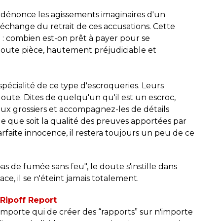
n dénonce les agissements imaginaires d'un
 échange du retrait de ces accusations. Cette
e : combien est-on prêt à payer pour se
oute pièce, hautement préjudiciable et
 spécialité de ce type d'escroqueries. Leurs
 doute. Dites de quelqu'un qu'il est un escroc,
aux grossiers et accompagnez-les de détails
elle que soit la qualité des preuves apportées par
parfaite innocence, il restera toujours un peu de ce
pas de fumée sans feu", le doute s'instille dans
lace, il se n'éteint jamais totalement.
Ripoff Report
n'importe qui de créer des “rapports” sur n'importe