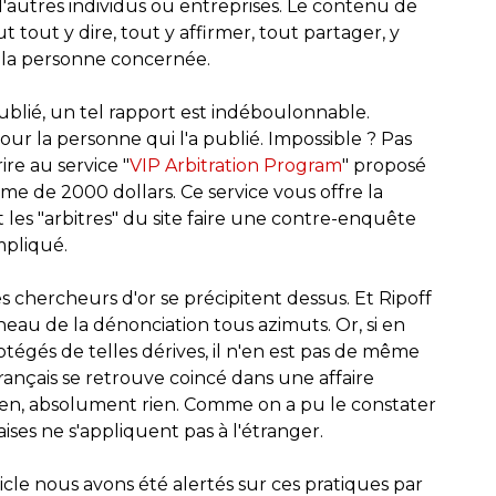
 d'autres individus ou entreprises. Le contenu de
t tout y dire, tout y affirmer, tout partager, y
 la personne concernée.
publié, un tel rapport est indéboulonnable.
our la personne qui l'a publié. Impossible ? Pas
ire au service "
VIP Arbitration Program
" proposé
e de 2000 dollars. Ce service vous offre la
ant les "arbitres" du site faire une contre-enquête
mpliqué.
 chercheurs d'or se précipitent dessus. Et Ripoff
neau de la dénonciation tous azimuts. Or, si en
gés de telles dérives, il n'en est pas de même
Français se retrouve coincé dans une affaire
ien, absolument rien. Comme on a pu le constater
ises ne s'appliquent pas à l'étranger.
icle nous avons été alertés sur ces pratiques par