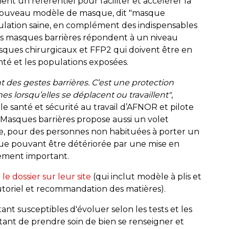
ent un référentiel pour faciliter et accélérer la
n nouveau modèle de masque, dit "masque
opulation saine, en complément des indispensables
Les masques barrières répondent à un niveau
sques chirurgicaux et FFP2 qui doivent être en
anté et les populations exposées.
es gestes barrières. C’est une protection
s lorsqu’elles se déplacent ou travaillent"
,
 santé et sécurité au travail d’AFNOR et pilote
asques barrières propose aussi un volet
, pour des personnes non habituées à porter un
e pouvant être détériorée par une mise en
mement important.
le dossier sur leur site
(qui inclut modèle à plis et
utoriel et recommandation des matières).
ant susceptibles d'évoluer selon les tests et les
tant de prendre soin de bien se renseigner et