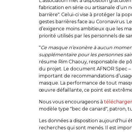
L'association met à disposition gratuitem
fabrication en série ou artisanale d’u
barrière". Celui-ci vise à protéger la p
gestes barrières face au Coronavirus. 
d’exigence moins ambitieux que les ma
priorité utilisés par les personnels de s
"
Ce masque n’exonère à aucun moment d
supplémentaire pour les personnes saine
résume Rim Chaouy, responsable de pôle
du projet. Le document AFNOR Spec – M
important de recommandations d’usage
masque. La performance de tout masqu
œuvre défaillante, ce point est extrê
Nous vous encourageons à
télécharger 
modèle type "bec de canard", patron, t
Les données a disposition aujourd'hui ét
recherches qui sont menés. Il est impor