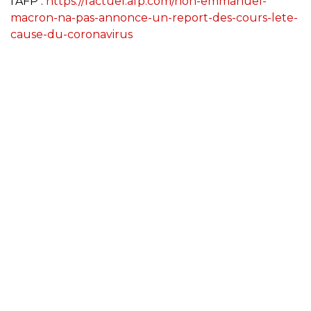
l'AFP :
https://factuel.afp.com/non-emmanuel-
macron-na-pas-annonce-un-report-des-cours-lete-
cause-du-coronavirus