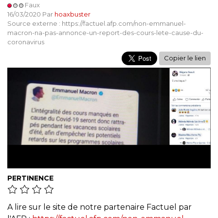
Faux
16/03/2020 Par
hoaxbuster
Source externe : https://factuel.afp.com/non-emmanuel-
macron-na-pas-annonce-un-report-des-cours-lete-cause-du-
coronavirus
Copier le lien
PERTINENCE
A lire sur le site de notre partenaire Factuel par