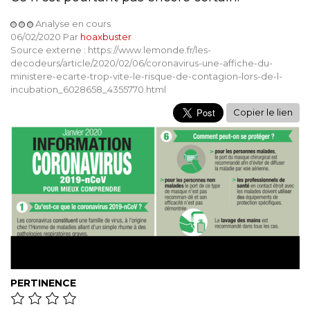
Analyse en cours
06/02/2020 Par
hoaxbuster
Source externe : https://www.lemonde.fr/les-
decodeurs/article/2020/02/06/coronavirus-une-affiche-du-
ministere-ecarte-trop-vite-le-risque-de-contagion-lors-de-l-
incubation_6028658_4355770.html
Copier le lien
PERTINENCE