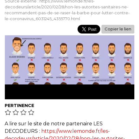
Source externe : https://www.lemonde.fr/les-
decodeurs/article/2020/02/28/non-les-autorites-sanitaires-ne-
recommandent-pas-de-se-raser-la-barbe-pour-lutter-contre-
le-coronavirus_6031245_4355770.html
Copier le lien
PERTINENCE
A lire sur le site de notre partenaire LES
DECODEURS :
https://www.lemonde.fr/les-
decodeurs/article/2020/02/28/non-les-autorites-