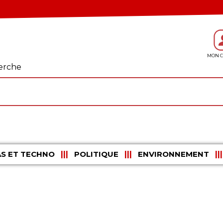
erche
S ET TECHNO
POLITIQUE
ENVIRONNEMENT