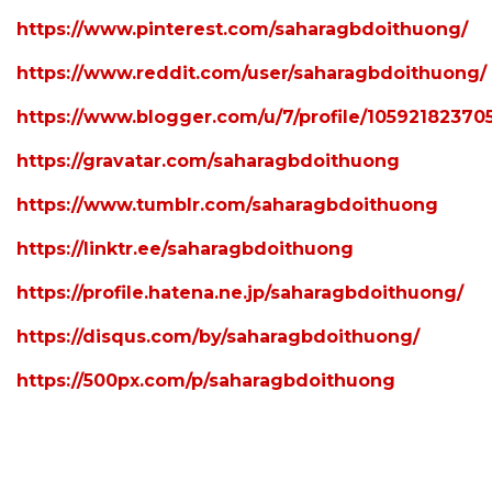
https://www.pinterest.com/saharagbdoithuong/
https://www.reddit.com/user/saharagbdoithuong/
https://www.blogger.com/u/7/profile/10592182370
https://gravatar.com/saharagbdoithuong
https://www.tumblr.com/saharagbdoithuong
https://linktr.ee/saharagbdoithuong
https://profile.hatena.ne.jp/saharagbdoithuong/
https://disqus.com/by/saharagbdoithuong/
https://500px.com/p/saharagbdoithuong