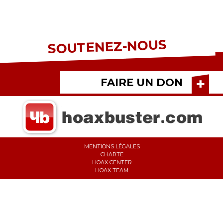
SOUTENEZ-NOUS
FAIRE UN DON
MENTIONS LÉGALES
CHARTE
HOAX CENTER
HOAX TEAM