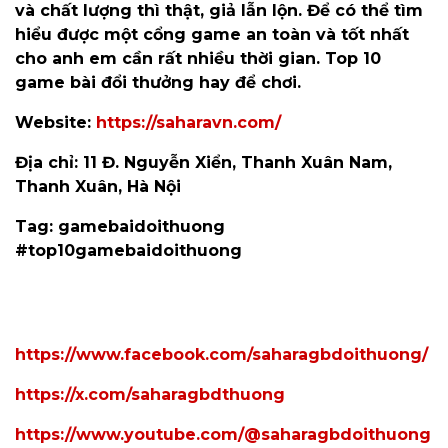
và chất lượng thì thật, giả lẫn lộn. Để có thể tìm
hiểu được một cổng game an toàn và tốt nhất
cho anh em cần rất nhiều thời gian. Top 10
game bài đổi thưởng hay để chơi.
Website:
https://saharavn.com/
Địa chỉ: 11 Đ. Nguyễn Xiển, Thanh Xuân Nam,
Thanh Xuân, Hà Nội
Tag: gamebaidoithuong
#top10gamebaidoithuong
https://www.facebook.com/saharagbdoithuong/
https://x.com/saharagbdthuong
https://www.youtube.com/@saharagbdoithuong