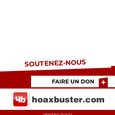
SOUTENEZ-NOUS
FAIRE UN DON
MENTIONS LÉGALES