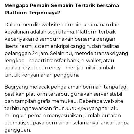
Mengapa Pemain Semakin Tertarik bersama
Platform Terpercaya?
Dalam memilih website bermain, keamanan dan
keyakinan adalah segi utama. Platform terbaik
kebanyakan disempurnakan bersama dengan
lisensi resmi, sistem enkripsi canggih, dan fasilitas
pelanggan 24 jam. Selain itu, metode transaksi yang
lengkap—seperti transfer bank, e-wallet, atau
apalagi cryptocurrency—menjadi nilai tambah
untuk kenyamanan pengguna.
Bagi yang melacak pengalaman bermain tanpa lag,
pastikan platform tersebut gunakan server stabil
dan tampilan grafis memukau. Beberapa web site
terhitung tawarkan fitur
auto-spin
yang terlalu
mungkin pemain menyesuaikan jumlah putaran
otomatis, supaya permainan selamanya lancar tanpa
gangguan.