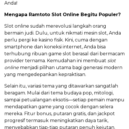
Anda!
Mengapa Ramtoto Slot Online Begitu Populer?
Slot online sudah merevolusi langkah orang
bermain judi. Dulu, untuk nikmati mesin slot, Anda
perlu pergi ke kasino fisik. Kini, cuma dengan
smartphone dan koneksi internet, Anda bisa
terhubung ribuan game slot berasal dari bermacam
provider ternama. Kemudahan ini membuat
slot
online
menjadi pilihan utama bagi generasi modern
yang mengedepankan kepraktisan.
Selain itu, variasi tema yang ditawarkan sangatlah
beragam. Mulai dari tema budaya pop, mitologi,
sampai petualangan eksotis—setiap pemain mampu
mendapatkan game yang cocok dengan selera
mereka. Fitur bonus, putaran gratis, dan jackpot
progresif termasuk meningkatkan daya tarik,
menyebabkan tiap-tiap putaran penuh kejutan.