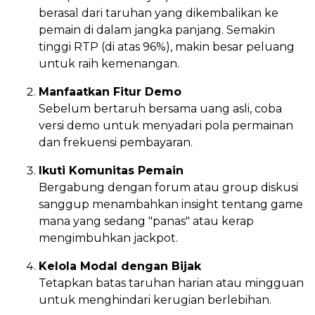
berasal dari taruhan yang dikembalikan ke
pemain di dalam jangka panjang. Semakin
tinggi RTP (di atas 96%), makin besar peluang
untuk raih kemenangan.
Manfaatkan Fitur Demo
Sebelum bertaruh bersama uang asli, coba
versi demo untuk menyadari pola permainan
dan frekuensi pembayaran.
Ikuti Komunitas Pemain
Bergabung dengan forum atau group diskusi
sanggup menambahkan insight tentang game
mana yang sedang "panas" atau kerap
mengimbuhkan jackpot.
Kelola Modal dengan Bijak
Tetapkan batas taruhan harian atau mingguan
untuk menghindari kerugian berlebihan.