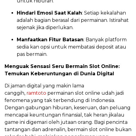
untuk hiburan.
Hindari Emosi Saat Kalah
: Setiap kekalahan
adalah bagian berasal dari permainan. Istirahat
sejenak jika diperlukan.
Manfaatkan Fitur Batasan
: Banyak platform
sedia kan opsi untuk membatasi deposit atau
pas bermain.
Menguak Sensasi Seru Bermain Slot Online:
Temukan Keberuntungan di Dunia Digital
Di jaman digital yang makin lama
canggih,
ramtoto
permainan slot online udah jadi
fenomena yang tak terbendung di Indonesia.
Dengan gabungan hiburan, keseruan, dan peluang
mencapai keuntungan finansial, tak heran jikalau
game ini digemari oleh jutaan orang. Bagi pencinta
tantangan dan adrenalin, bermain slot online bukan