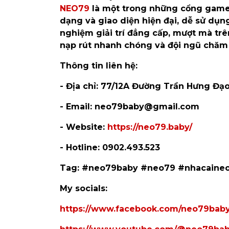
NEO79
là một trong những cổng game 
dạng và giao diện hiện đại, dễ sử dụn
nghiệm giải trí đẳng cấp, mượt mà trê
nạp rút nhanh chóng và đội ngũ chăm 
Thông tin liên hệ:
- Địa chỉ: 77/12A Đường Trần Hưng Đạ
- Email: neo79baby@gmail.com
- Website:
https://neo79.baby/
- Hotline: 0902.493.523
Tag: #neo79baby #neo79 #nhacaineo
My socials:
https://www.facebook.com/neo79baby