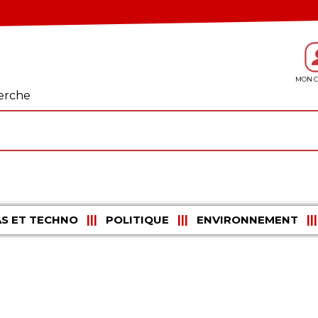
erche
S ET TECHNO
POLITIQUE
ENVIRONNEMENT