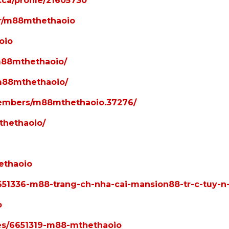
.ca/profile/21605730
er/m88mthethaoio
oio
r/m88mthethaoio/
/m88mthethaoio/
embers/m88mthethaoio.37276/
thethaoio/
ethaoio
s/6651336-m88-trang-ch-nha-cai-mansion88-tr-c-tuy-n
o
les/6651319-m88-mthethaoio