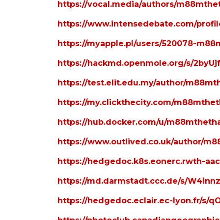
https://vocal.media/authors/m88mthe
https://www.intensedebate.com/prof
https://myapple.pl/users/520078-m88
https://hackmd.openmole.org/s/2byUjf
https://test.elit.edu.my/author/m88mt
https://my.clickthecity.com/m88mthe
https://hub.docker.com/u/m88mtheth
https://www.outlived.co.uk/author/m
https://hedgedoc.k8s.eonerc.rwth-aa
https://md.darmstadt.ccc.de/s/W4inn
https://hedgedoc.eclair.ec-lyon.fr/s/