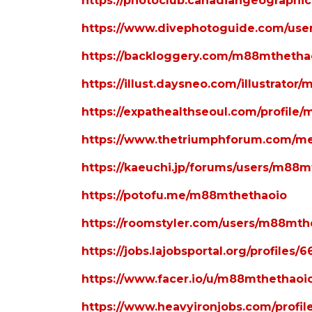
https://photoclub.canadiangeographic
https://www.divephotoguide.com/us
https://backloggery.com/m88mthetha
https://illust.daysneo.com/illustrato
https://expathealthseoul.com/profile
https://www.thetriumphforum.com/m
https://kaeuchi.jp/forums/users/m88m
https://potofu.me/m88mthethaoio
https://roomstyler.com/users/m88mth
https://jobs.lajobsportal.org/profile
https://www.facer.io/u/m88mthethaoi
https://www.heavyironjobs.com/profi