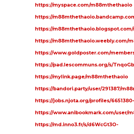
https://myspace.com/m88mthethaoio
https://m88mthethaoio.bandcamp.c
https://m88mthethaoio.blogspot.co
https://m88mthethaoio.weebly.com/
https://www.goldposter.com/members
https://pad.lescommuns.org/s/TnqoGb
https://mylink.page/m88mthethaoio
https://bandori.party/user/291387/m8
https://jobs.njota.org/profiles/66513
https://www.anibookmark.com/user/m
https://md.inno3.fr/s/d6WcGt3O-