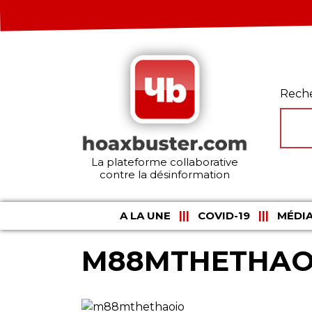
Rech
La plateforme collaborative
contre la désinformation
A LA UNE
COVID-19
MÉDIA
M88MTHETHAO