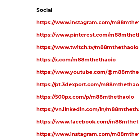
Social
https://www.instagram.com/m88mthe
https://www.pinterest.com/m88mthet
https://www.twitch.tv/m88mthethaoio
https://x.com/m88mthethaoio
https://www.youtube.com/@m88mthe
https://pt.3dexport.com/m88mthethao
https://500px.com/p/m88mthethaoio
https://vn.linkedin.com/in/m88mtheth
https://www.facebook.com/m88mthet
https://www.instagram.com/m88mthe