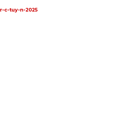
r-c-tuy-n-2025