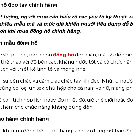
 hồ đeo tay chính hãng
 lượng, người mua cần hiểu rõ các yếu tố kỹ thuật và
nhiều mẫu mã và mức giá khiến người tiêu dùng dễ bối
hơn khi mua đồng hồ chính hãng.
ọn mẫu đồng hồ
c văn phòng, nên chọn
đồng hồ
đơn giản, mặt số dễ nhìn
thể thao với độ bền cao, kháng nước tốt và có chức năn
h với thiết kế tinh tế và mỏng nhẹ.
ì sự bền chắc và cảm giác chắc tay khi đeo. Những người
y cũng có loại unisex phù hợp cho cả nam và nữ, mang p
còn tích hợp lịch ngày, đo nhiệt độ, giờ thế giới hoặc 
i thêm cho chức năng không dùng đến.
bảo hàng chính hãng
khi mua đồng hồ chính hãng là chọn đúng nơi bán đáng