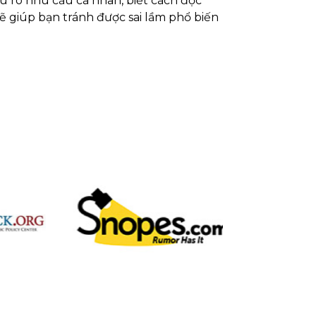
u rõ nhu cầu cá nhân, biết cách đọc
ẽ giúp bạn tránh được sai lầm phổ biến