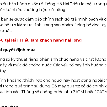
hiếu bảo hành quốc tế. Đồng Hồ Hải Triều là một trong
n từ nhiều thương hiệu nổi tiếng.
, bạn sẽ được đảm bảo chính sách đổi trả minh bạch và 
à hỗ trợ kiểm tra tình trạng sản phẩm. Đồng hồ đeo tay 
 xuất.
C tại Hải Triều làm khách hàng hài lòng
hi quyết định mua
g số kỹ thuật riêng phản ánh chức năng và chất lượng
bộ máy và mức độ chống nước. Các yếu tố này ảnh hưởng t
tay.
kính khoáng, thích hợp cho người hay hoạt động ngoài t
i trong quá trình sử dụng. Bộ máy quartz có độ chính xác
ì sự tinh xảo. Thông số chống nước như 3ATM hoặc 10AT