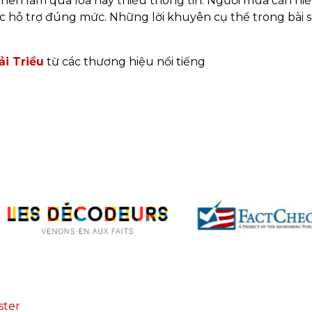
 nên làm qua loa hay thiếu thông tin. Người mua cần hiể
ợc hỗ trợ đúng mức. Những lời khuyên cụ thể trong bài s
ải Triều
từ các thương hiệu nổi tiếng
ster