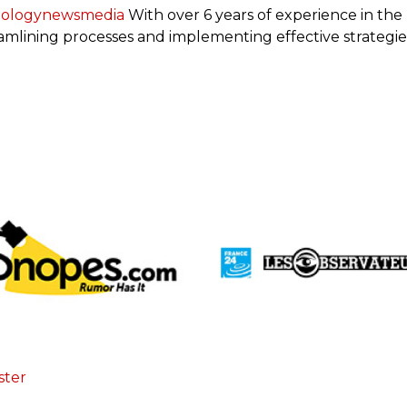
nologynewsmedia
With over 6 years of experience in the P
eamlining processes and implementing effective strategie
ster