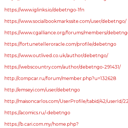
https://www.iglinks.io/debetngo-1fn
https://www.socialbookmarkssite.com/user/debetngo/
https://www.cgalliance.org/forums/members/debetng
https://fortunetelleroracle.com/profile/debetngo
https://www.outlived.co.uk/author/debetngo/
https://webscountry.com/author/debetngo-291431/
http://compcar.ru/forum/member.php?u=132628
http://emseyi.com/user/debetngo
http://maisoncarlos.com/UserProfile/tabid/42/userId/
https://acomics.ru/-debetngo
https://b.cari.com.my/home.php?