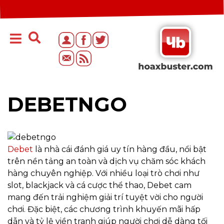
DEBETNGO
Debet
là nhà cái đánh giá uy tín hàng đầu, nổi bật
trên nền tảng an toàn và dịch vụ chăm sóc khách
hàng chuyên nghiệp. Với nhiều loại trò chơi như
slot, blackjack và cá cược thể thao, Debet cam
mang đến trải nghiệm giải trí tuyệt vời cho người
chơi. Đặc biệt, các chương trình khuyến mãi hấp
dẫn và tỷ lệ viền tranh giúp người chơi dễ dàng tối