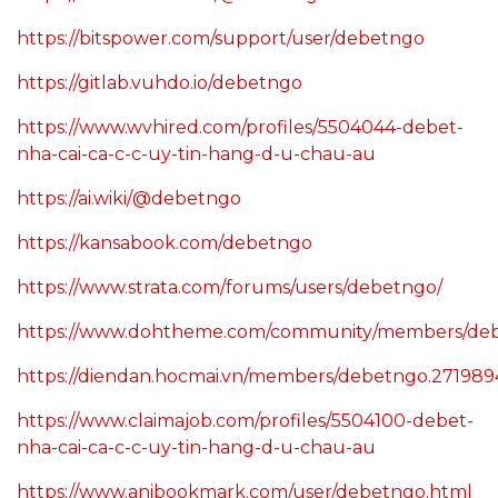
https://bitspower.com/support/user/debetngo
https://gitlab.vuhdo.io/debetngo
https://www.wvhired.com/profiles/5504044-debet-
nha-cai-ca-c-c-uy-tin-hang-d-u-chau-au
https://ai.wiki/@debetngo
https://kansabook.com/debetngo
https://www.strata.com/forums/users/debetngo/
https://www.dohtheme.com/community/members/deb
https://diendan.hocmai.vn/members/debetngo.271989
https://www.claimajob.com/profiles/5504100-debet-
nha-cai-ca-c-c-uy-tin-hang-d-u-chau-au
https://www.anibookmark.com/user/debetngo.html