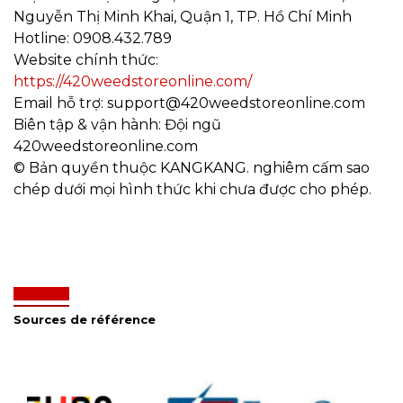
Nguyễn Thị Minh Khai, Quận 1, TP. Hồ Chí Minh
Hotline: 0908.432.789
Website chính thức:
https://420weedstoreonline.com/
Email hỗ trợ: support@420weedstoreonline.com
Biên tập & vận hành: Đội ngũ
420weedstoreonline.com
© Bản quyền thuộc KANGKANG. nghiêm cấm sao
chép dưới mọi hình thức khi chưa được cho phép.
Sources de référence