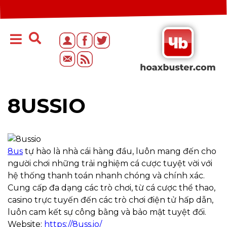
8USSIO
8us
tự hào là nhà cái hàng đầu, luôn mang đến cho
người chơi những trải nghiệm cá cược tuyệt vời với
hệ thống thanh toán nhanh chóng và chính xác.
Cung cấp đa dạng các trò chơi, từ cá cược thể thao,
casino trực tuyến đến các trò chơi điện tử hấp dẫn,
luôn cam kết sự công bằng và bảo mật tuyệt đối.
Website:
https://8uss.io/