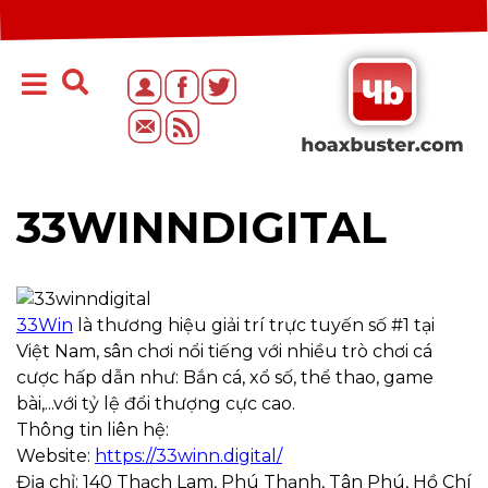
33WINNDIGITAL
33Win
là thương hiệu giải trí trực tuyến số #1 tại
Việt Nam, sân chơi nổi tiếng với nhiều trò chơi cá
cược hấp dẫn như: Bắn cá, xổ số, thể thao, game
bài,...với tỷ lệ đổi thượng cực cao.
Thông tin liên hệ:
Website:
https://33winn.digital/
Địa chỉ: 140 Thạch Lam, Phú Thạnh, Tân Phú, Hồ Chí