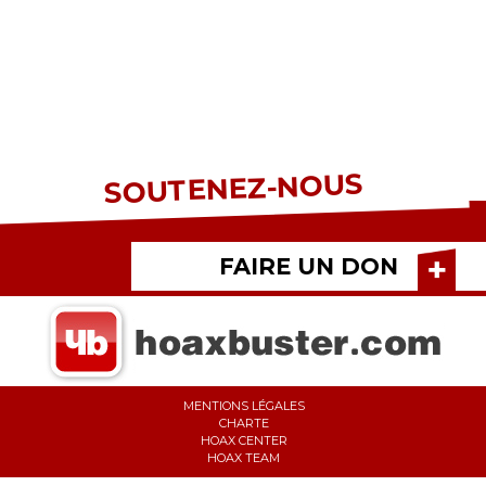
SOUTENEZ-NOUS
FAIRE UN DON
MENTIONS LÉGALES
CHARTE
HOAX CENTER
HOAX TEAM