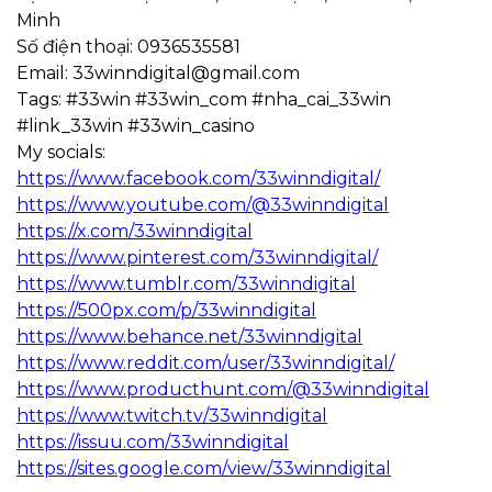
Minh
Số điện thoại: 0936535581
Email: 33winndigital@gmail.com
Tags: #33win #33win_com #nha_cai_33win
#link_33win #33win_casino
My socials:
https://www.facebook.com/33winndigital/
https://www.youtube.com/@33winndigital
https://x.com/33winndigital
https://www.pinterest.com/33winndigital/
https://www.tumblr.com/33winndigital
https://500px.com/p/33winndigital
https://www.behance.net/33winndigital
https://www.reddit.com/user/33winndigital/
https://www.producthunt.com/@33winndigital
https://www.twitch.tv/33winndigital
https://issuu.com/33winndigital
https://sites.google.com/view/33winndigital