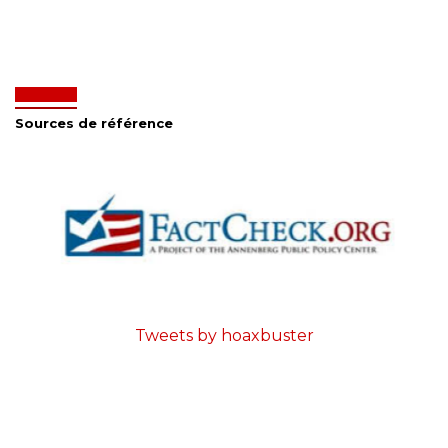
Sources de référence
Tweets by hoaxbuster