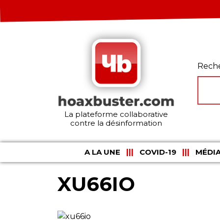
Rech
La plateforme collaborative
contre la désinformation
A LA UNE
COVID-19
MÉDIA
XU66IO