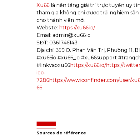
Xu66
là nền tảng giải trí trực tuyến uy tí
tham gia không chỉ được trải nghiệm sâ
cho thành viên mới.
Website:
https://xu66.io/
Email: admin@xu66.io
SĐT: 0361746143
Địa chỉ: 359 Đ. Phan Văn Trị, Phường 11, 
#xu66io #xu66_io #xu66support #trang
#linkvaoxu66
https://xu66.io/
https://twitt
ioo-
7286
https://www.iconfinder.com/user/xu6
66
Sources de référence