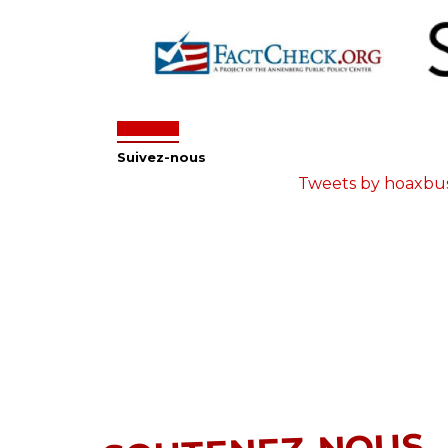
Suivez-nous
Tweets by hoaxbu