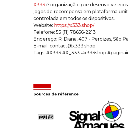
X333
é organização que desenvolve ecossi
jogos de recompensa em plataforma unific
controlada em todos os dispositivos..
Website:
https://x333.shop/
Telefone: 55 (11) 78656-2213
Endereço: R. Diana, 407 - Perdizes, São Pa
E-mail: contact@x333.shop
Tags: #X333 #X_333 #x333shop #paginain
Sources de référence