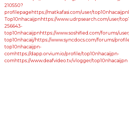
210550?
profilepage
https://matkafasi.com/user/top10nhacaijpn
Top10nhacaijpn
https://www.udrpsearch.com/user/top
256643-
top10nhacaijpn
https://www.soshified.com/forums/use
top10nhacaij/
https://www.syncdocs.com/forums/profil
top10nhacaijpn-
com
https://dapp.orvium.io/profile/top10nhacaijpn-
com
https://www.deafvideo.tv/vlogger/top10nhacaijpn