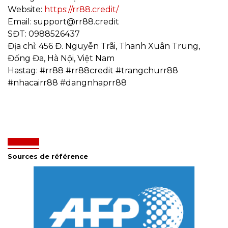
Website:
https://rr88.credit/
Email: support@rr88.credit
SĐT: 0988526437
Địa chỉ: 456 Đ. Nguyễn Trãi, Thanh Xuân Trung,
Đống Đa, Hà Nội, Việt Nam
Hastag: #rr88 #rr88credit #trangchurr88
#nhacairr88 #dangnhaprr88
Sources de référence