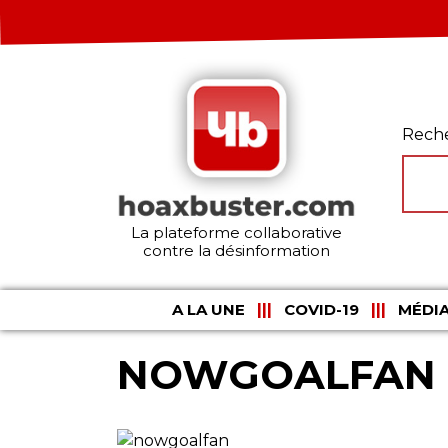
Rech
La plateforme collaborative
contre la désinformation
A LA UNE
COVID-19
MÉDIA
NOWGOALFAN