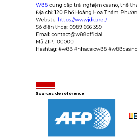
W88
cung cấp trải nghiệm casino, thể th
Địa chỉ: 120 Phố Hoàng Hoa Thám, Phường
Website:
https://wwwjdic.net/
Số điện thoại: 0989 666 359
Email: contact@w88official
Mã ZIP: 100000
Hashtag: #w88 #nhacaicw88 #w88casi
Sources de référence