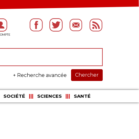
Chercher
+ Recherche avancée
SOCIÉTÉ
SCIENCES
SANTÉ