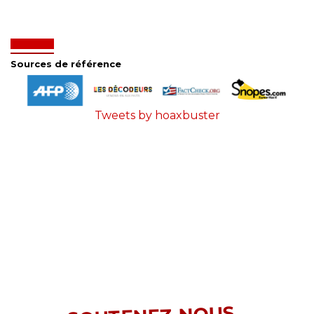
Sources de référence
Tweets by hoaxbuster