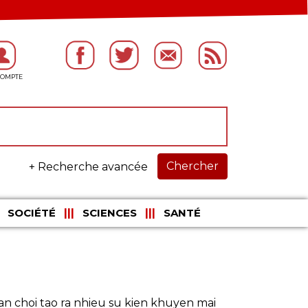
Chercher
+ Recherche avancée
SOCIÉTÉ
SCIENCES
SANTÉ
an choi tao ra nhieu su kien khuyen mai