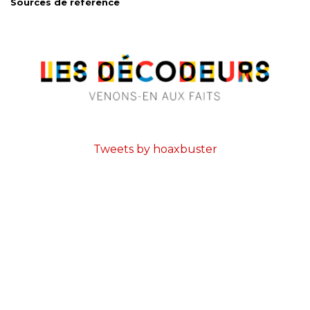
Sources de référence
Tweets by hoaxbuster