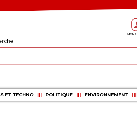
erche
S ET TECHNO
POLITIQUE
ENVIRONNEMENT