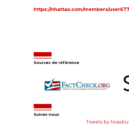
https://nhattao.com/members/user67
Sources de référence
Suivez-nous
Tweets by hoaxbu