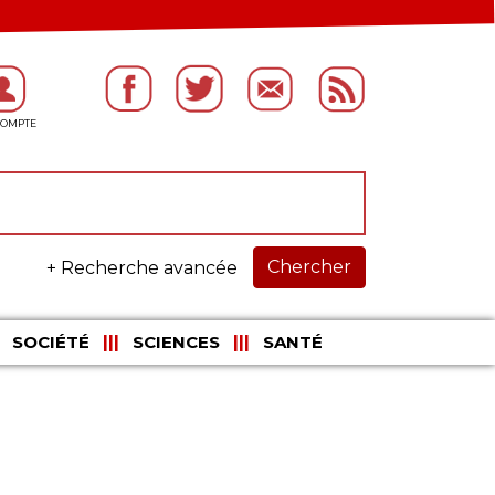
Chercher
+ Recherche avancée
SOCIÉTÉ
SCIENCES
SANTÉ