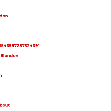
ndon
65546587287524691
88london
n
bout