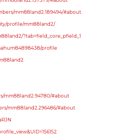
rs/mm88land2.157379/#about
embers/mm88land2.189494/#about
ty/profile/mm88land2/
m88land2/?tab=field_core_pfield_1
arnahum84898438/profile
mm88land2
ers/mm88land2.94780/#about
bers/mm88land2.296486/#about
caRJN
rofile_view&UID=156152