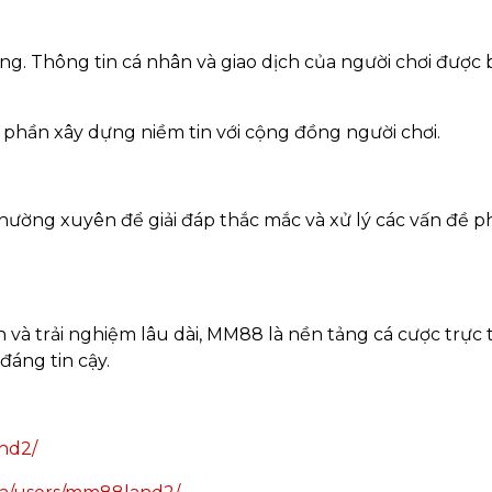
. Thông tin cá nhân và giao dịch của người chơi được 
phần xây dựng niềm tin với cộng đồng người chơi.
ờng xuyên để giải đáp thắc mắc và xử lý các vấn đề phát 
nh và trải nghiệm lâu dài, MM88 là nền tảng cá cược tr
đáng tin cậy.
and2/