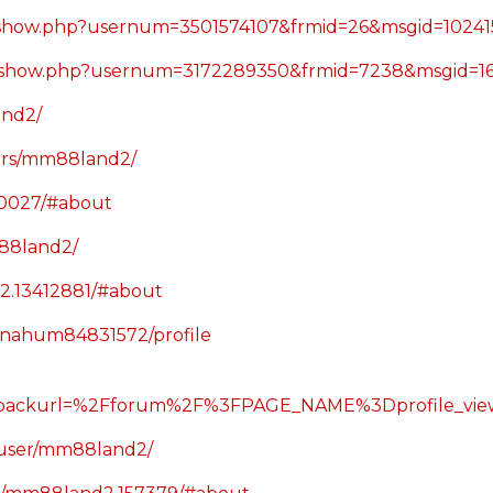
tic/show.php?usernum=3501574107&frmid=26&msgid=102
tic/show.php?usernum=3172289350&frmid=7238&msgid=
and2/
sers/mm88land2/
80027/#about
m88land2/
2.13412881/#about
barnahum84831572/profile
&backurl=%2Fforum%2F%3FPAGE_NAME%3Dprofile_vi
/user/mm88land2/