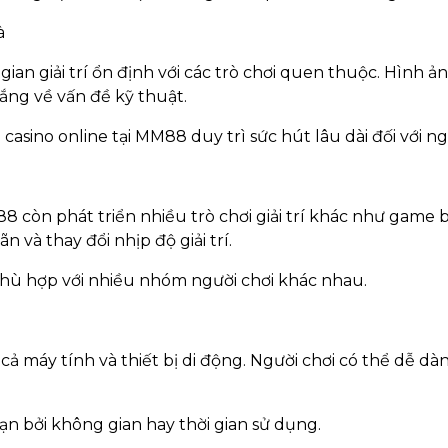
à
an giải trí ổn định với các trò chơi quen thuộc. Hình ả
lắng về vấn đề kỹ thuật.
asino online tại MM88 duy trì sức hút lâu dài đối với ng
 còn phát triển nhiều trò chơi giải trí khác như game b
n và thay đổi nhịp độ giải trí.
hù hợp với nhiều nhóm người chơi khác nhau.
ả máy tính và thiết bị di động. Người chơi có thể dễ dàn
ạn bởi không gian hay thời gian sử dụng.