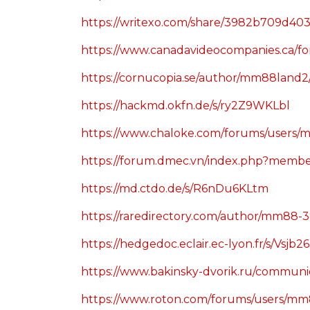
https://writexo.com/share/3982b709d40
https://www.canadavideocompanies.ca/f
https://cornucopia.se/author/mm88land2
https://hackmd.okfn.de/s/ry2Z9WKLbl
https://www.chaloke.com/forums/users
https://forum.dmec.vn/index.php?membe
https://md.ctdo.de/s/R6nDu6KLtm
https://raredirectory.com/author/mm88-
https://hedgedoc.eclair.ec-lyon.fr/s/Vsjb
https://www.bakinsky-dvorik.ru/communi
https://www.roton.com/forums/users/mm