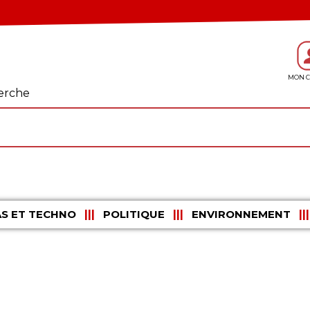
erche
S ET TECHNO
POLITIQUE
ENVIRONNEMENT