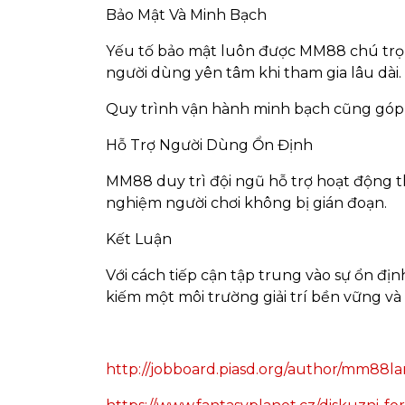
Bảo Mật Và Minh Bạch
Yếu tố bảo mật luôn được MM88 chú trọng
người dùng yên tâm khi tham gia lâu dài.
Quy trình vận hành minh bạch cũng góp 
Hỗ Trợ Người Dùng Ổn Định
MM88 duy trì đội ngũ hỗ trợ hoạt động thư
nghiệm người chơi không bị gián đoạn.
Kết Luận
Với cách tiếp cận tập trung vào sự ổn đị
kiếm một môi trường giải trí bền vững và 
http://jobboard.piasd.org/author/mm88l