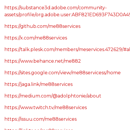
https://substance3d.adobe.com/community-
assets/profile/org.adobe.user:ABF821ED693F743D0
https://github.com/me88services
https://x.com/me88services
https://talk.plesk.com/members/meservices.472629/#
https://www.behance.net/me882
https://sites.google.com/view/me88servicess/home
https://jaga.link/me88services
https://medium.com/@adolphtonie/about
https://www.twitch.tv/me88services
https://issuu.com/me88services