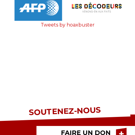
Tweets by hoaxbuster
SOUTENEZ-NOUS
FAIRE UN DON