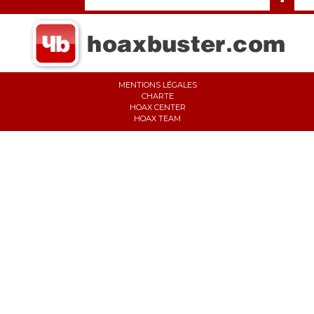
MENTIONS LÉGALES
CHARTE
HOAX CENTER
HOAX TEAM