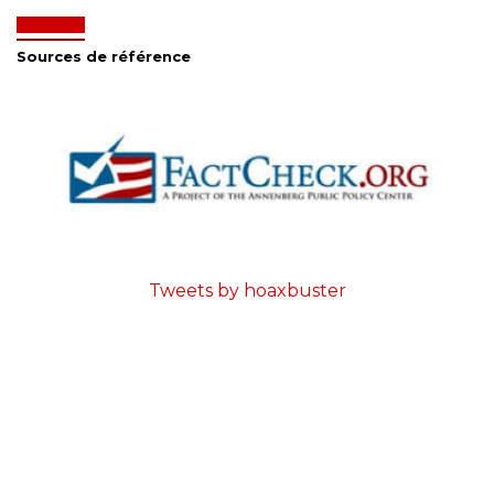
Sources de référence
Tweets by hoaxbuster