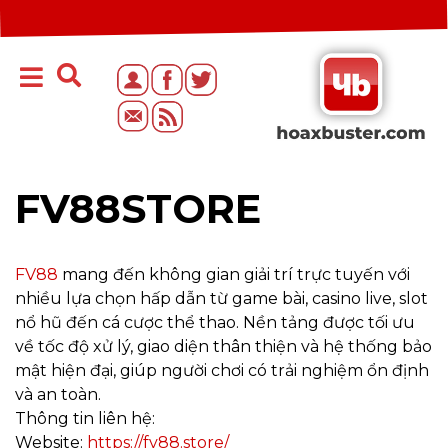
FV88STORE
FV88
mang đến không gian giải trí trực tuyến với
nhiều lựa chọn hấp dẫn từ game bài, casino live, slot
nổ hũ đến cá cược thể thao. Nền tảng được tối ưu
về tốc độ xử lý, giao diện thân thiện và hệ thống bảo
mật hiện đại, giúp người chơi có trải nghiệm ổn định
và an toàn.
Thông tin liên hệ:
Website:
https://fv88.store/