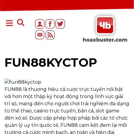
FUN88KYCTOP
FUN88 là thương hiệu cá cược trực tuyến nổi bật
với hơn một thập kỷ hoạt động trong lĩnh vực giải
trí số, mang đến cho người chơi trải nghiệm đa dạng
từ thể thao, casino trực tuyến, bắn cá, slot game
đến xổ số. Được cấp phép hợp pháp bởi các tổ chức
quản lý uy tín quốc tế, FUN88 cam kết đem lại môi
trường cá cược minh bạch, an toàn và hiện đại.