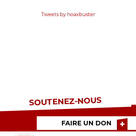
Tweets by hoaxbuster
SOUTENEZ-NOUS
FAIRE UN DON