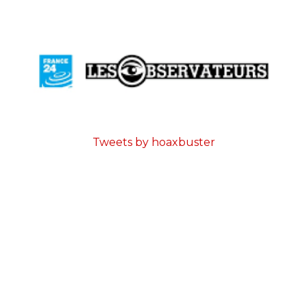
Tweets by hoaxbuster