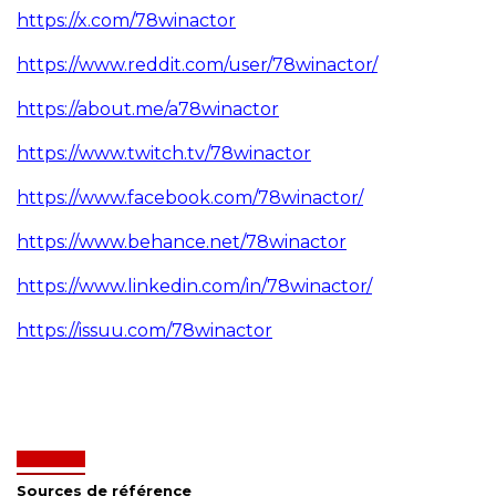
https://x.com/78winactor
https://www.reddit.com/user/78winactor/
https://about.me/a78winactor
https://www.twitch.tv/78winactor
https://www.facebook.com/78winactor/
https://www.behance.net/78winactor
https://www.linkedin.com/in/78winactor/
https://issuu.com/78winactor
Sources de référence